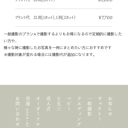
¥7,700
プリント代 2L判(1カット)、L判(2カット)
一般撮影のプランAで撮影するよりもお得になるので定期的に撮影した
い方や、
様々な時に撮影したお写真を一冊にまとめたい方におすすめです
※撮影対象が変わる場合には撮影代が追加になります。
お問い合わせ
空逢 sora-ai について
オーダーフロー
成人式
七五三
ベビー
ウエディング
一般撮影
ギャラリー
お知らせ