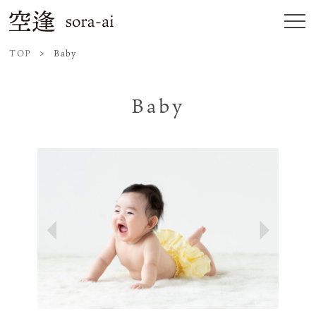
TOP
Baby
お知らせ
ギャラリー
Baby
一般撮影
Wedding
Baby
753
成人式
Previous
Next
オーダーフロー
空逢 sora-ai について
お問い合わせ